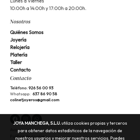
Lunes a Viernes
10:00h a 14:00h y 17:00h a 20:00h.
Nosotros
Quiénes Somos
Joyería
Relojería
Platería
Taller
Contacto
Contacto
Teléfono:
926 56 00 93
Whatsapp:
637 86 90 58
colinetjoyeros@gmail.com
JOYA MANCHEGA, S.L.U.
utiliza cookies propias y terceros
Aviso legal
para obtener datos estadísticos de la navegación de
Política de cookies
nuestros usuarios y mejorar nuestros servicios. Puedes