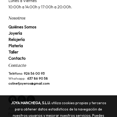
Lunes a Viernes
10:00h a 14:00h y 17:00h a 20:00h.
Nosotros
Quiénes Somos
Joyería
Relojería
Platería
Taller
Contacto
Contacto
Teléfono:
926 56 00 93
Whatsapp:
637 86 90 58
colinetjoyeros@gmail.com
JOYA MANCHEGA, S.L.U.
utiliza cookies propias y terceros
Aviso legal
para obtener datos estadísticos de la navegación de
Política de cookies
nuestros usuarios y mejorar nuestros servicios. Puedes