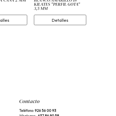
IA CAÑA 2 MM
BLANCO/AMARILLO 18
KILATES "PERFIL GOTA"
3,5 MM
alles
Detalles
Contacto
Teléfono:
926 56 00 93
Whatsapp:
637 86 90 58