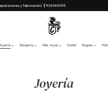
reparaciones y fabricación)
🕻 926560093
Joyería
Relojería
Más Joyas
Outlet
Regalo
Plat
Joyería