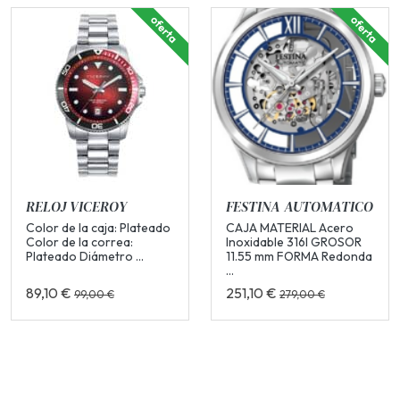
oferta
oferta
RELOJ VICEROY
FESTINA AUTOMATICO
Color de la caja: Plateado
CAJA MATERIAL Acero
Color de la correa:
Inoxidable 316l GROSOR
Plateado Diámetro ...
11.55 mm FORMA Redonda
...
89,10 €
251,10 €
99,00 €
279,00 €